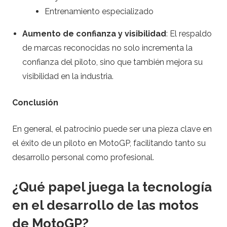
Entrenamiento especializado
Aumento de confianza y visibilidad
: El respaldo
de marcas reconocidas no solo incrementa la
confianza del piloto, sino que también mejora su
visibilidad en la industria.
Conclusión
En general, el patrocinio puede ser una pieza clave en
el éxito de un piloto en MotoGP, facilitando tanto su
desarrollo personal como profesional.
¿Qué papel juega la tecnología
en el desarrollo de las motos
de MotoGP?