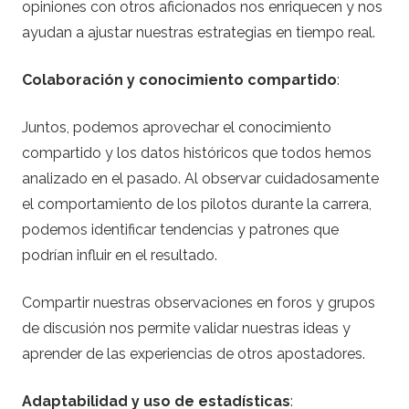
opiniones con otros aficionados nos enriquecen y nos
ayudan a ajustar nuestras estrategias en tiempo real.
Colaboración y conocimiento compartido
:
Juntos, podemos aprovechar el conocimiento
compartido y los datos históricos que todos hemos
analizado en el pasado. Al observar cuidadosamente
el comportamiento de los pilotos durante la carrera,
podemos identificar tendencias y patrones que
podrían influir en el resultado.
Compartir nuestras observaciones en foros y grupos
de discusión nos permite validar nuestras ideas y
aprender de las experiencias de otros apostadores.
Adaptabilidad y uso de estadísticas
: