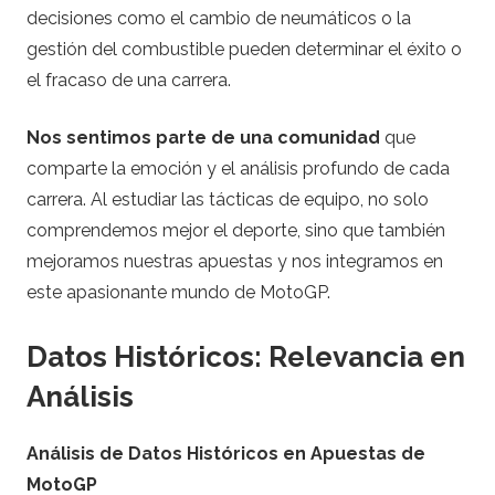
decisiones como el cambio de neumáticos o la
gestión del combustible pueden determinar el éxito o
el fracaso de una carrera.
Nos sentimos parte de una comunidad
que
comparte la emoción y el análisis profundo de cada
carrera. Al estudiar las tácticas de equipo, no solo
comprendemos mejor el deporte, sino que también
mejoramos nuestras apuestas y nos integramos en
este apasionante mundo de MotoGP.
Datos Históricos: Relevancia en
Análisis
Análisis de Datos Históricos en Apuestas de
MotoGP