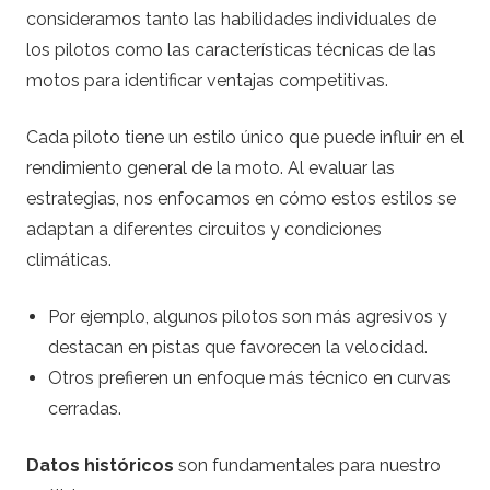
consideramos tanto las habilidades individuales de
los pilotos como las características técnicas de las
motos para identificar ventajas competitivas.
Cada piloto tiene un estilo único que puede influir en el
rendimiento general de la moto. Al evaluar las
estrategias, nos enfocamos en cómo estos estilos se
adaptan a diferentes circuitos y condiciones
climáticas.
Por ejemplo, algunos pilotos son más agresivos y
destacan en pistas que favorecen la velocidad.
Otros prefieren un enfoque más técnico en curvas
cerradas.
Datos históricos
son fundamentales para nuestro