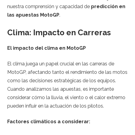
nuestra comprensión y capacidad de
predicción en
las apuestas MotoGP
.
Clima: Impacto en Carreras
El impacto del clima en MotoGP
El clima juega un papel crucial en las carreras de
MotoGP, afectando tanto el rendimiento de las motos
como las decisiones estratégicas de los equipos.
Cuando analizamos las apuestas, es importante
considerar cómo la lluvia, el viento o el calor extremo
pueden influir en la actuación de los pilotos.
Factores climáticos a considerar: