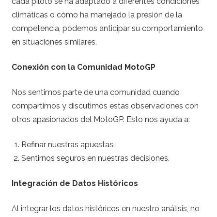
cada piloto se ha adaptado a diferentes condiciones
climáticas o cómo ha manejado la presión de la
competencia, podemos anticipar su comportamiento
en situaciones similares.
Conexión con la Comunidad MotoGP
Nos sentimos parte de una comunidad cuando
compartimos y discutimos estas observaciones con
otros apasionados del MotoGP. Esto nos ayuda a:
Refinar nuestras apuestas.
Sentirnos seguros en nuestras decisiones.
Integración de Datos Históricos
Al integrar los datos históricos en nuestro análisis, no