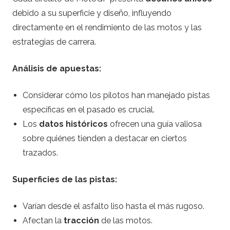
debido a su superficie y diseño, influyendo
directamente en el rendimiento de las motos y las
estrategias de carrera.
Análisis de apuestas:
Considerar cómo los pilotos han manejado pistas
específicas en el pasado es crucial.
Los
datos históricos
ofrecen una guía valiosa
sobre quiénes tienden a destacar en ciertos
trazados.
Superficies de las pistas:
Varían desde el asfalto liso hasta el más rugoso.
Afectan la
tracción
de las motos.