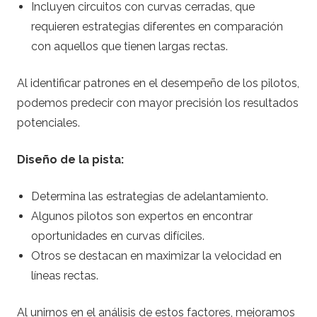
Incluyen circuitos con curvas cerradas, que
requieren estrategias diferentes en comparación
con aquellos que tienen largas rectas.
Al identificar patrones en el desempeño de los pilotos,
podemos predecir con mayor precisión los resultados
potenciales.
Diseño de la pista:
Determina las estrategias de adelantamiento.
Algunos pilotos son expertos en encontrar
oportunidades en curvas difíciles.
Otros se destacan en maximizar la velocidad en
líneas rectas.
Al unirnos en el análisis de estos factores, mejoramos