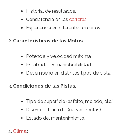
e
Historial de resultados.
M
Consistencia en las
carreras
.
Experiencia en diferentes circuitos.
o
Características de las Motos:
t
Potencia y velocidad máxima.
o
Estabilidad y maniobrabilidad.
Desempeño en distintos tipos de pista.
G
Condiciones de las Pistas:
P
Tipo de superficie (asfalto, mojado, etc.).
Diseño del circuito (curvas, rectas).
Estado del mantenimiento.
Clima
: