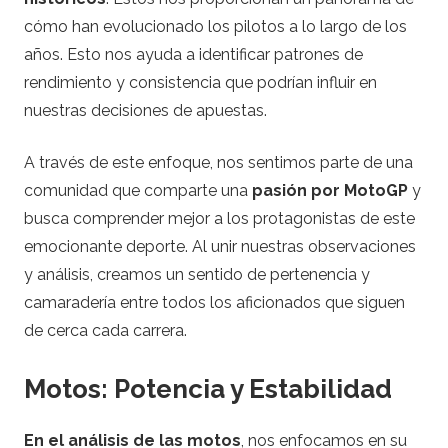
cómo han evolucionado los pilotos a lo largo de los
años. Esto nos ayuda a identificar patrones de
rendimiento y consistencia que podrían influir en
nuestras decisiones de apuestas.
A través de este enfoque, nos sentimos parte de una
comunidad que comparte una
pasión por MotoGP
y
busca comprender mejor a los protagonistas de este
emocionante deporte. Al unir nuestras observaciones
y análisis, creamos un sentido de pertenencia y
camaradería entre todos los aficionados que siguen
de cerca cada carrera.
Motos: Potencia y Estabilidad
En el análisis de las motos
, nos enfocamos en su