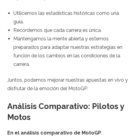
Utilicemos las estadísticas históricas como una
guía.
Recordemos que cada carrera es única.
Mantengamos la mente abierta y estemos
preparados para adaptar nuestras estrategias en
función de los cambios en las condiciones de la
carrera.
Juntos, podemos mejorar nuestras apuestas en vivo y
disfrutar de la emoción del MotoGP.
Análisis Comparativo: Pilotos y
Motos
En el análisis comparativo de MotoGP
,