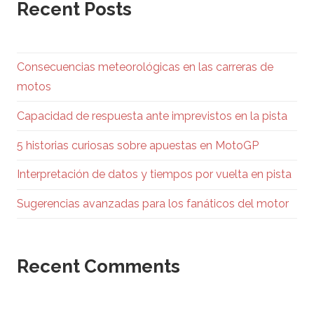
Recent Posts
Consecuencias meteorológicas en las carreras de
motos
Capacidad de respuesta ante imprevistos en la pista
5 historias curiosas sobre apuestas en MotoGP
Interpretación de datos y tiempos por vuelta en pista
Sugerencias avanzadas para los fanáticos del motor
Recent Comments