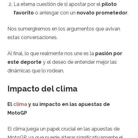
e
La eterna cuestión de si apostar por el
piloto
favorito
o arriesgar con un
novato prometedor
.
M
Nos sumergiremos en los argumentos que avivan
o
estas conversaciones.
t
Al final, lo que realmente nos une es la
pasión por
o
este deporte
y el deseo de entender mejor las
dinámicas que lo rodean.
G
Impacto del clima
P
El
clima
y su impacto en las apuestas de
MotoGP
El clima juega un papel crucial en las apuestas de
MotoGP, ya que puede alterar significativamente el