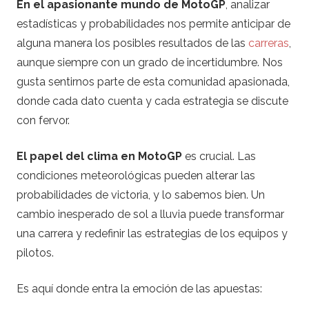
En el apasionante mundo de MotoGP
, analizar
estadísticas y probabilidades nos permite anticipar de
alguna manera los posibles resultados de las
carreras
,
aunque siempre con un grado de incertidumbre. Nos
gusta sentirnos parte de esta comunidad apasionada,
donde cada dato cuenta y cada estrategia se discute
con fervor.
El papel del clima en MotoGP
es crucial. Las
condiciones meteorológicas pueden alterar las
probabilidades de victoria, y lo sabemos bien. Un
cambio inesperado de sol a lluvia puede transformar
una carrera y redefinir las estrategias de los equipos y
pilotos.
Es aquí donde entra la emoción de las apuestas: