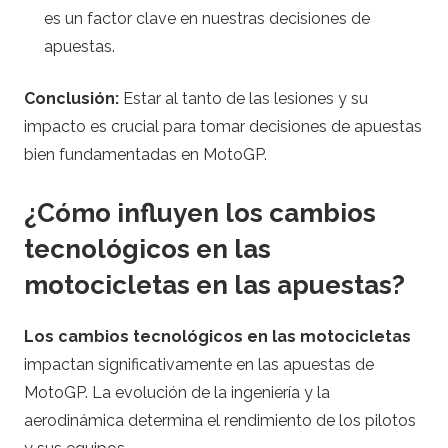
es un factor clave en nuestras decisiones de
apuestas.
Conclusión:
Estar al tanto de las lesiones y su
impacto es crucial para tomar decisiones de apuestas
bien fundamentadas en MotoGP.
¿Cómo influyen los cambios
tecnológicos en las
motocicletas en las apuestas?
Los cambios tecnológicos en las motocicletas
impactan significativamente en las apuestas de
MotoGP. La evolución de la ingeniería y la
aerodinámica determina el rendimiento de los pilotos