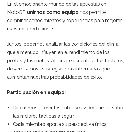
En el emocionante mundo de las apuestas en
MotoGP,
unirnos como equipo
nos permite
combinar conocimientos y experiencias para mejorar
nuestras predicciones.
Juntos, podemos analizar las condiciones del clima,
que a menudo influyen en el rendimiento de los
pilotos y las motos. Al tener en cuenta estos factores,
desarrollamos estrategias más informadas que
aumentan nuestras probabilidades de éxito.
Participación en equipo:
Discutimos diferentes enfoques y debatimos sobre
las mejores tácticas a seguir.
Cada miembro aporta su perspectiva única,