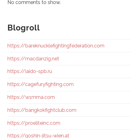
No comments to show.
Blogroll
https://bareknucklefightingfederation.com
https://macdanzig.net
https://iaido-spb.ru
https://cagefuryfighting.com
https://w1mma.com
https://bangkokfightclub.com
https://proeliteinc.com
https://goshin-jitsu-wien.at