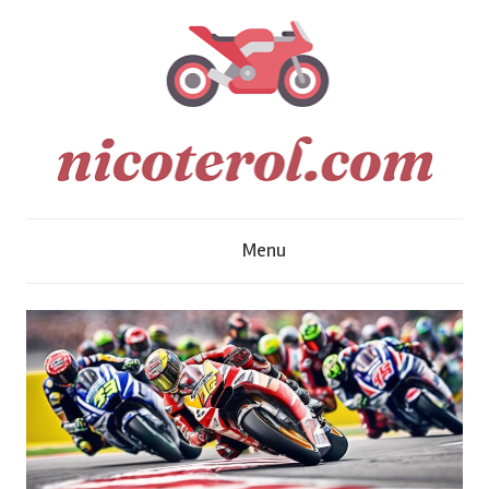
Skip
to
content
N
Menu
i
c
o
t