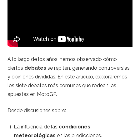
A
p
u
e
A lo largo de los años, hemos observado cómo
s
ciertos
debates
se repiten, generando controversias
y opiniones divididas. En este artículo, exploraremos
t
los siete debates más comunes que rodean las
a
apuestas en MotoGP.
s
Desde discusiones sobre:
d
La influencia de las
condiciones
meteorológicas
en las predicciones.