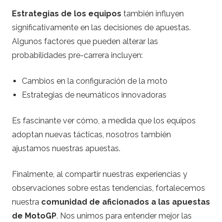
Estrategias de los equipos
también influyen
significativamente en las decisiones de apuestas.
Algunos factores que pueden alterar las
probabilidades pre-carrera incluyen:
Cambios en la configuración de la moto
Estrategias de neumáticos innovadoras
Es fascinante ver cómo, a medida que los equipos
adoptan nuevas tácticas, nosotros también
ajustamos nuestras apuestas.
Finalmente, al compartir nuestras experiencias y
observaciones sobre estas tendencias, fortalecemos
nuestra
comunidad de aficionados a las apuestas
de MotoGP
. Nos unimos para entender mejor las