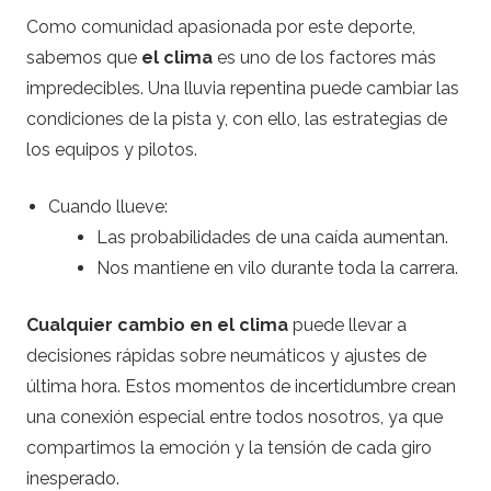
Como comunidad apasionada por este deporte,
sabemos que
el clima
es uno de los factores más
impredecibles. Una lluvia repentina puede cambiar las
condiciones de la pista y, con ello, las estrategias de
los equipos y pilotos.
Cuando llueve:
Las probabilidades de una caída aumentan.
Nos mantiene en vilo durante toda la carrera.
Cualquier cambio en el clima
puede llevar a
decisiones rápidas sobre neumáticos y ajustes de
última hora. Estos momentos de incertidumbre crean
una conexión especial entre todos nosotros, ya que
compartimos la emoción y la tensión de cada giro
inesperado.