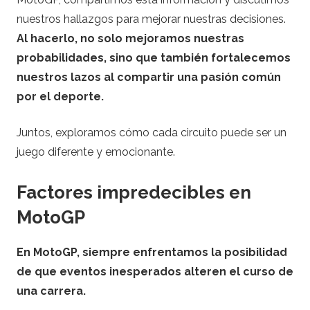
nuestros hallazgos para mejorar nuestras decisiones.
Al hacerlo, no solo mejoramos nuestras
probabilidades, sino que también fortalecemos
nuestros lazos al compartir una pasión común
por el deporte.
Juntos, exploramos cómo cada circuito puede ser un
juego diferente y emocionante.
Factores impredecibles en
MotoGP
En MotoGP, siempre enfrentamos la posibilidad
de que eventos inesperados alteren el curso de
una carrera.