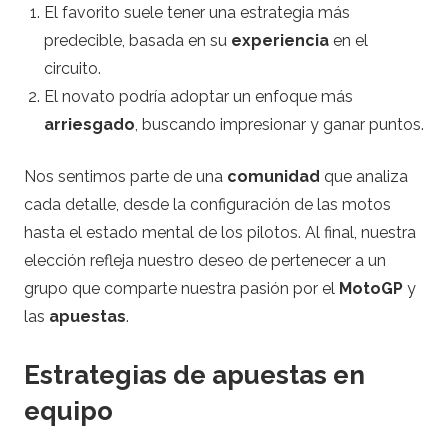
El favorito suele tener una estrategia más
predecible, basada en su
experiencia
en el
circuito.
El novato podría adoptar un enfoque más
arriesgado
, buscando impresionar y ganar puntos.
Nos sentimos parte de una
comunidad
que analiza
cada detalle, desde la configuración de las motos
hasta el estado mental de los pilotos. Al final, nuestra
elección refleja nuestro deseo de pertenecer a un
grupo que comparte nuestra pasión por el
MotoGP
y
las
apuestas
.
Estrategias de apuestas en
equipo