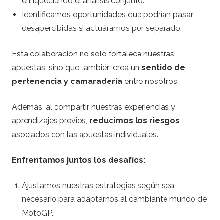
enriqueciendo el análisis conjunto.
Identificamos oportunidades que podrían pasar
desapercibidas si actuáramos por separado.
Esta colaboración no solo fortalece nuestras
apuestas, sino que también crea un
sentido de
pertenencia y camaradería
entre nosotros.
Además, al compartir nuestras experiencias y
aprendizajes previos,
reducimos los riesgos
asociados con las apuestas individuales.
Enfrentamos juntos los desafíos:
Ajustamos nuestras estrategias según sea
necesario para adaptarnos al cambiante mundo de
MotoGP.